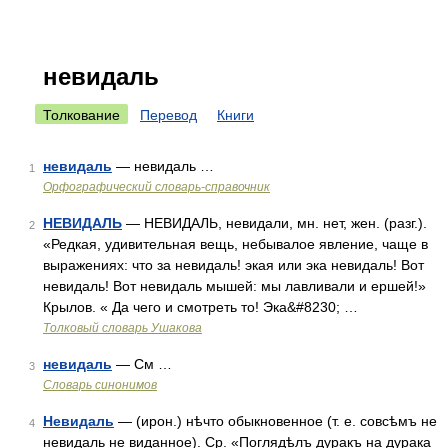
невидаль
Толкование
Перевод
Книги
невидаль
— невидаль …
1
Орфографический словарь-справочник
НЕВИДАЛЬ
— НЕВИДАЛЬ, невидали, мн. нет, жен. (разг.).
2
«Редкая, удивительная вещь, небывалое явление, чаще в
выражениях: что за невидаль! экая или эка невидаль! Вот
невидаль! Вот невидаль мышей: мы лавливали и ершей!»
Крылов. « Да чего и смотреть то! Эка&#8230; …
Толковый словарь Ушакова
невидаль
— См …
3
Словарь синонимов
Невидаль
— (ирон.) нѣчто обыкновенное (т. е. совсѣмъ не
4
невидаль не виданное). Ср. «Поглядѣлъ дуракъ на дурака