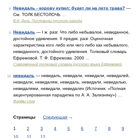
Невидаль - корову купил: будет ли на лето трава?
—
8
См. ТОЛК БЕСТОЛОЧЬ …
В.И. Даль. Пословицы русского народа
Невидаль
— I ж. разг. Что либо небывалое, невиданное,
9
достойное удивления. II предик. разг. Оценочная
характеристика кого либо или чего либо как небывалого,
невиданного, достойного удивления. Толковый словарь
Ефремовой. Т. Ф. Ефремова. 2000 …
Современный толковый словарь русского языка Ефремовой
невидаль
— невидаль, невидали, невидали, невидалей,
10
невидали, невидалям, невидаль, невидали, невидалью,
невидалями, невидали, невидалях (Источник: «Полная
акцентуированная парадигма по А. А. Зализняку») …
Формы слов
Страницы
Следующая
→
1
2
3
4
5
6
7
8
9
10
11
12