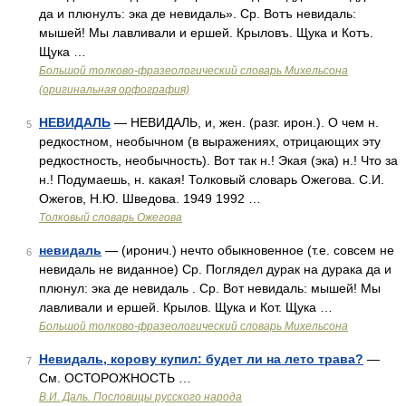
да и плюнулъ: эка де невидаль». Ср. Вотъ невидаль:
мышей! Мы лавливали и ершей. Крыловъ. Щука и Котъ.
Щука …
Большой толково-фразеологический словарь Михельсона
(оригинальная орфография)
НЕВИДАЛЬ
— НЕВИДАЛЬ, и, жен. (разг. ирон.). О чем н.
5
редкостном, необычном (в выражениях, отрицающих эту
редкостность, необычность). Вот так н.! Экая (эка) н.! Что за
н.! Подумаешь, н. какая! Толковый словарь Ожегова. С.И.
Ожегов, Н.Ю. Шведова. 1949 1992 …
Толковый словарь Ожегова
невидаль
— (иронич.) нечто обыкновенное (т.е. совсем не
6
невидаль не виданное) Ср. Поглядел дурак на дурака да и
плюнул: эка де невидаль . Ср. Вот невидаль: мышей! Мы
лавливали и ершей. Крылов. Щука и Кот. Щука …
Большой толково-фразеологический словарь Михельсона
Невидаль, корову купил: будет ли на лето трава?
—
7
См. ОСТОРОЖНОСТЬ …
В.И. Даль. Пословицы русского народа